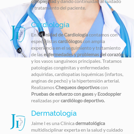
complejidad
y dando continuidad al cuidado
y tratamiento del paciente.
Cardiología
En la
Unidad de Cardiología
contamos con
especialistas
cardiólogos
con amplia
experiencia en el seguimiento y tratamiento
de las
enfermedades y problemas del corazón
y los vasos sanguíneos principales. Tratamos
patologías congénitas y enfermedades
adquiridas, cardiopatías isquémicas (infartos,
anginas de pecho) y la hipertensión arterial.
Realizamos
Chequeos deportivos
con
Pruebas de esfuerzo con gases
y
Ecodoppler
realizadas por
cardiólogo deportivo.
Dermatología
Jaime I es una Clínica
dermatológica
multidisciplinar experta en la salud y cuidado