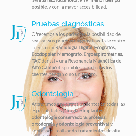
posible
, y con la mayor accesibilidad.
Pruebas diagnósticas
Ofrecemos a los pacientes la posibilidad de
realizar sus
pruebas diagnósticas
. Este centro
cuenta con
Radiología Digital, Ecógrafos,
Ecodoppler, Mamógrafo
,
Ergoespirometrias,
TAC
dental y una
Resonancia Magnética de
Alto Campo
disponibles para todos los
clientes, tengan o no un seguro.
Odontología
Atendemos a nuestros pacientes en todas las
especialidades (
cirugía e implantes,
odontología conservadora, prótesis,
ortodoncia y odontología preventiva
) y,
sobretodo, realizando
tratamientos de alta