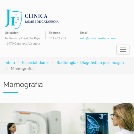
Pasar
al
contenido
principal
Ubicación
Teléfono
Email
Av. Ramón y Cajal, 26, Bajo
961 262 731
info@unidadsanitaria.com
46470 Catarroja, Valencia
Toggl
navig
Inicio
Especialidades
Radiología - Diagnóstico por imagen
Mamografía
Mamografía