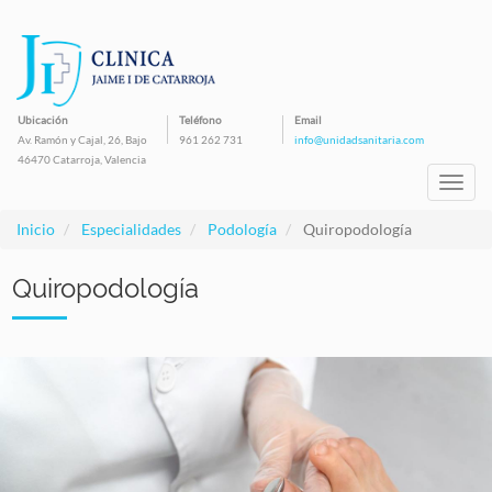
Pasar
al
contenido
principal
Ubicación
Teléfono
Email
Av. Ramón y Cajal, 26, Bajo
961 262 731
info@unidadsanitaria.com
46470 Catarroja, Valencia
Toggl
navig
Inicio
Especialidades
Podología
Quiropodología
Quiropodología