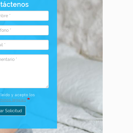
táctenos
bre
fono
l
ntario
leído y acepto los
rminos legales
.
ar Solicitud