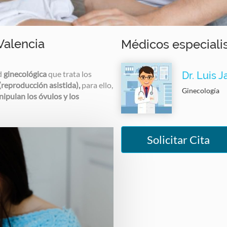
Valencia
Médicos especiali
ad
ginecológica
que trata los
Dr. Luis 
(reproducción asistida),
para ello,
Ginecología
ipulan los óvulos y los
Solicitar Cita