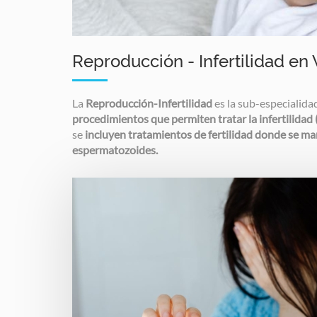
Reproducción - Infertilidad en 
La
Reproducción-Infertilidad
es la sub-especialid
procedimientos que permiten tratar la infertilidad 
se
incluyen tratamientos de fertilidad donde se man
espermatozoides.
Image