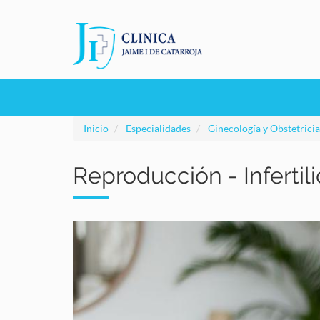
Pasar
al
contenido
principal
Navegación
principal
Inicio
Especialidades
Ginecología y Obstetricia
Reproducción - Infertil