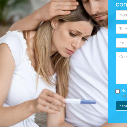
con
Nom
Telé
Emai
Come
He 
té
Envi