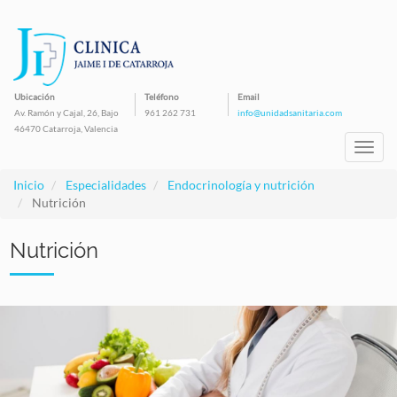
Pasar
al
contenido
principal
Ubicación
Teléfono
Email
Av. Ramón y Cajal, 26, Bajo
961 262 731
info@unidadsanitaria.com
46470 Catarroja, Valencia
Toggl
navig
Inicio
Especialidades
Endocrinología y nutrición
Nutrición
Nutrición