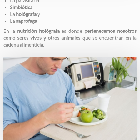
La
parasitaria
Simbiótica
La
hológrafa
y
La
saprófaga
En la
nutrición hológrafa
es donde
pertenecemos nosotros
como seres vivos y otros animales
que se encuentran en la
cadena alimenticia
.
Image