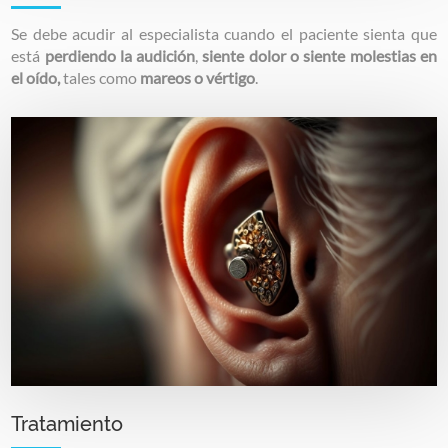
Se debe acudir al especialista cuando el paciente sienta que
está
perdiendo la audición
,
siente dolor o siente molestias en
el oído,
tales como
mareos o vértigo
.
Image
Tratamiento