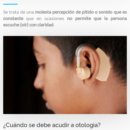
Se trata de una
molesta percepción de pitido o sonido que es
constante
que en ocasiones
no permite que la persona
escuche (oír) con claridad
.
Image
¿Cuándo se debe acudir a otología?