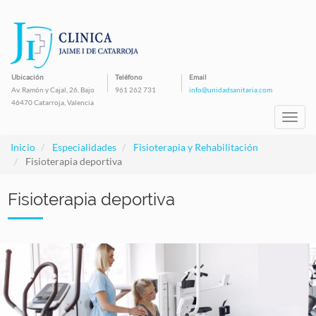
Pasar
al
contenido
principal
Ubicación
Teléfono
Email
Av. Ramón y Cajal, 26, Bajo
961 262 731
info@unidadsanitaria.com
46470 Catarroja, Valencia
Toggl
navig
Inicio
Especialidades
Fisioterapia y Rehabilitación
Fisioterapia deportiva
Fisioterapia deportiva