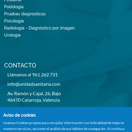
Podología
Pruebas diagnósticas
Psicología
Radiología - Diagnóstico por imagen
Urología
CONTACTO
Llámanos al 961 262 731
info@unidadsanitaria.com
Av. Ramón y Cajal, 26, Bajo
46470 Catarroja, Valencia
De lunes a viernes de 8h a 14h y de 15,30h a 20,30h
Aviso de cookies
Usamos Cookies propias para recopilar información con la finalidad de mejorar
nuestros servicios, así como el análisis de sus hábitos de navegación. Si continua