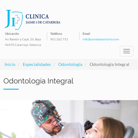
Pasar
al
contenido
principal
Ubicación
Teléfono
Email
Av. Ramón y Cajal, 26, Bajo
961 262 731
info@unidadsanitaria.com
46470 Catarroja, Valencia
Toggl
navig
Inicio
Especialidades
Odontología
Odontología Integral
Odontología Integral