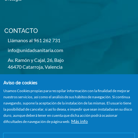
CONTACTO
Llámanos al 961 262 731
info@unidadsanitaria.com
Av. Ramón y Cajal, 26, Bajo
46470 Catarroja, Valencia
De lunes a viernes de 8h a 14h y de 15,30h a 20,30h
Aviso de cookies
Usamos Cookies propias para recopilar información con la finalidad de mejorar
nuestros servicios, así como el análisis de sus hábitos de navegación. Si continua
navegando, supone la aceptación de la instalación de las mismas. El usuario tiene
la posibilidad de cancelar, si así lo desea, e impedir que sean instaladas en su disco
duro, aunque deberá tener en cuenta que dicha acción podrá ocasionar
Más info
dificultades de navegación de página web.
Todos los derechos reservados 2023
Política Privacidad
-
Aviso Legal
-
Cookies