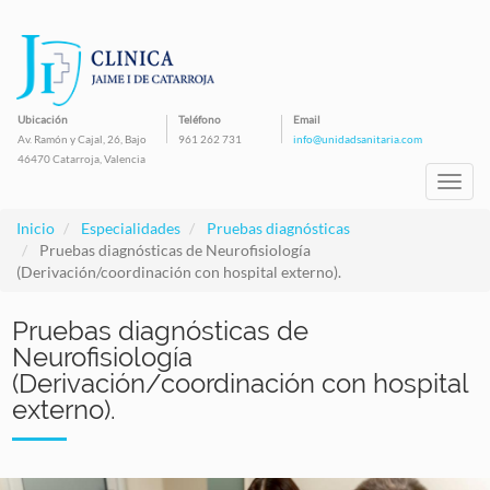
Pasar
al
contenido
principal
Ubicación
Teléfono
Email
Av. Ramón y Cajal, 26, Bajo
961 262 731
info@unidadsanitaria.com
46470 Catarroja, Valencia
Toggl
navig
Inicio
Especialidades
Pruebas diagnósticas
Pruebas diagnósticas de Neurofisiología
(Derivación/coordinación con hospital externo).
Pruebas diagnósticas de
Neurofisiología
(Derivación/coordinación con hospital
externo).