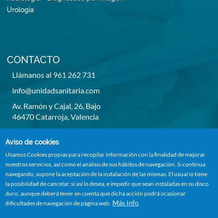
Urología
CONTACTO
Llámanos al 961 262 731
info@unidadsanitaria.com
Av. Ramón y Cajal, 26, Bajo
46470 Catarroja, Valencia
De lunes a viernes de 8h a 14h y de 15,30h a 20,30h
Aviso de cookies
Usamos Cookies propias para recopilar información con la finalidad de mejorar
nuestros servicios, así como el análisis de sus hábitos de navegación. Si continua
navegando, supone la aceptación de la instalación de las mismas. El usuario tiene
la posibilidad de cancelar, si así lo desea, e impedir que sean instaladas en su disco
duro, aunque deberá tener en cuenta que dicha acción podrá ocasionar
Más info
dificultades de navegación de página web.
Todos los derechos reservados 2023
Política Privacidad
-