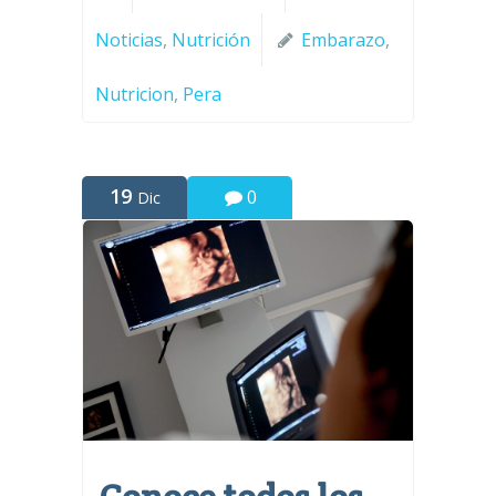
Noticias
,
Nutrición
Embarazo
,
Nutricion
,
Pera
19
0
Dic