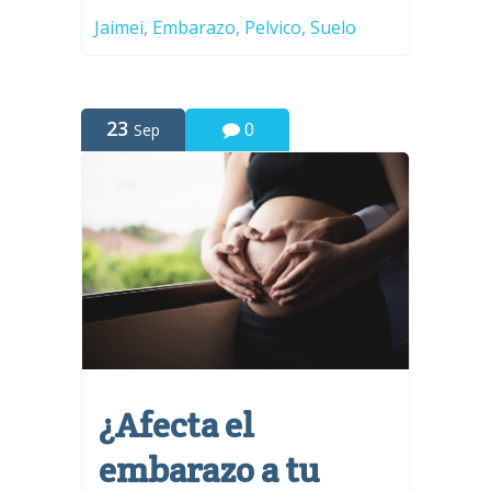
Jaimei
,
Embarazo
,
Pelvico
,
Suelo
23
0
Sep
¿Afecta el
embarazo a tu