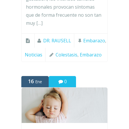
hormonales provocan síntomas
que de forma frecuente no son tan
muy […]
DR. RAUSELL
Embarazo
,
Noticias
Colestasis
,
Embarazo
16
0
Ene