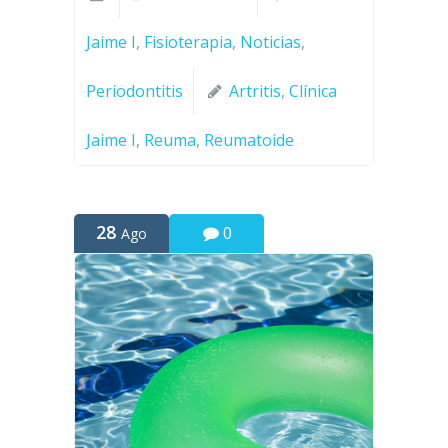
Jaime I
,
Fisioterapia
,
Noticias
,
Periodontitis
Artritis
,
Clínica
Jaime I
,
Reuma
,
Reumatoide
28
0
Ago