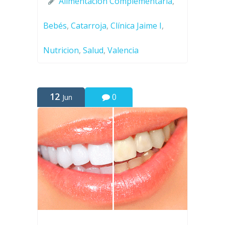
Alimentación Complementaria
,
Bebés
,
Catarroja
,
Clínica Jaime I
,
Nutricion
,
Salud
,
Valencia
12
0
Jun