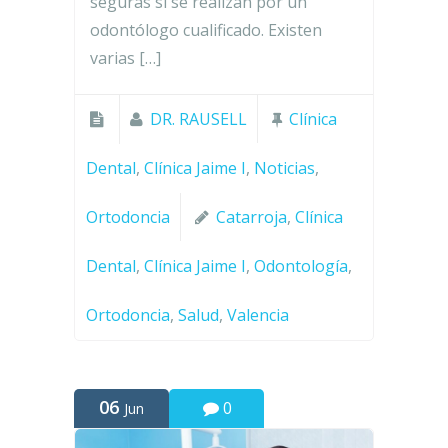
seguras si se realizan por un
odontólogo cualificado. Existen
varias […]
DR. RAUSELL
Clínica
Dental
,
Clínica Jaime I
,
Noticias
,
Ortodoncia
Catarroja
,
Clínica
Dental
,
Clínica Jaime I
,
Odontología
,
Ortodoncia
,
Salud
,
Valencia
06
0
Jun