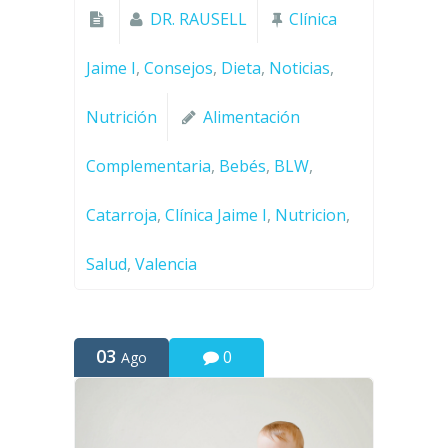
DR. RAUSELL
Clínica
Jaime I
,
Consejos
,
Dieta
,
Noticias
,
Nutrición
Alimentación
Complementaria
,
Bebés
,
BLW
,
Catarroja
,
Clínica Jaime I
,
Nutricion
,
Salud
,
Valencia
03
0
Ago