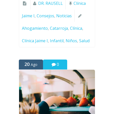
DR. RAUSELL
Clínica
Jaime I
,
Consejos
,
Noticias
Ahogamiento
,
Catarroja
,
Clínica
,
Clínica Jaime I
,
Infantil
,
Niños
,
Salud
20
0
Ago