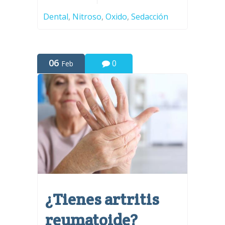
Dental
,
Nitroso
,
Oxido
,
Sedacción
06
0
Feb
¿Tienes artritis
reumatoide?