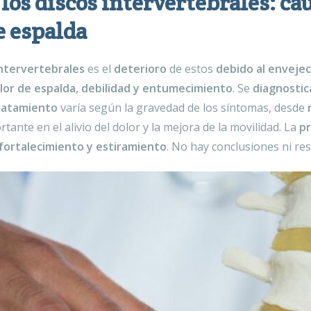
los discos intervertebrales: ca
de espalda
intervertebrales
es el
deterioro
de estos
debido al envejec
lor de espalda, debilidad y entumecimiento
. Se
diagnostic
ratamiento
varía según la gravedad de los síntomas, desde
r
ante en el alivio del dolor y la mejora de la movilidad. La
pr
e fortalecimiento y estiramiento
. No hay conclusiones ni re