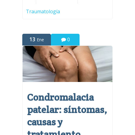
Traumatología
13
0
Ene
Condromalacia
patelar: síntomas,
causas y
tratamiento