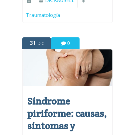
DR. RAUSELL
Traumatología
31
0
Dic
Síndrome
piriforme: causas,
síntomas y