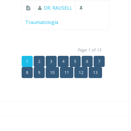
DR. RAUSELL
Traumatología
Page 1 of 13
1
2
3
4
5
6
7
8
9
10
11
12
13
Aviso Legal y Privacidad