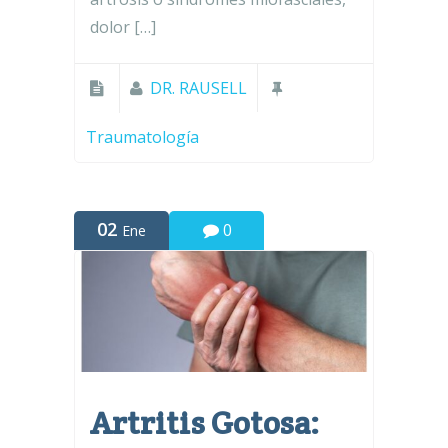
dolor […]
DR. RAUSELL
Traumatología
02
0
Ene
Artritis Gotosa: