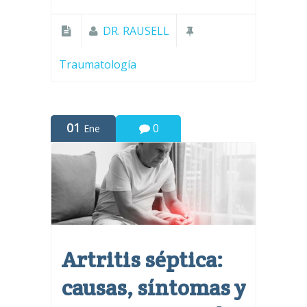
DR. RAUSELL
Traumatología
01
0
Ene
Artritis séptica:
causas, síntomas y