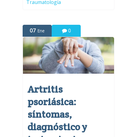
Traumatología
07
0
Ene
Artritis
psoriásica:
síntomas,
diagnóstico y