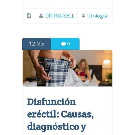
DR. RAUSELL
Urología
12
0
Mar
Disfunción
eréctil: Causas,
diagnóstico y