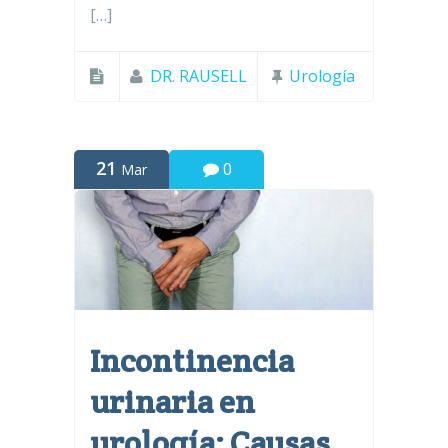
[…]
DR. RAUSELL
Urología
21
0
Mar
Incontinencia
urinaria en
urología: Causas,