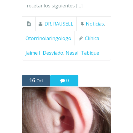
recetar los siguientes […]
DR. RAUSELL
Noticias
,
Otorrinolaringologo
Clínica
Jaime I
,
Desviado
,
Nasal
,
Tabique
16
0
Oct