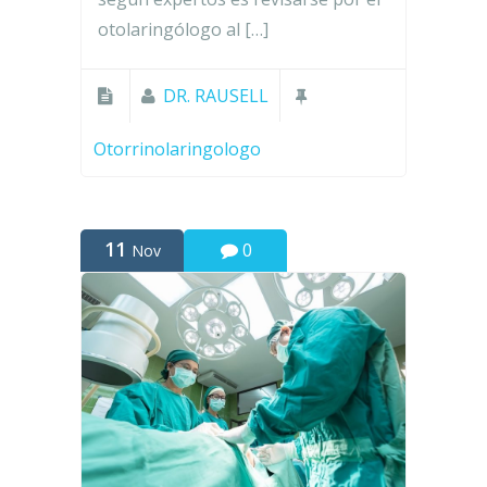
otolaringólogo al […]
DR. RAUSELL
Otorrinolaringologo
11
0
Nov