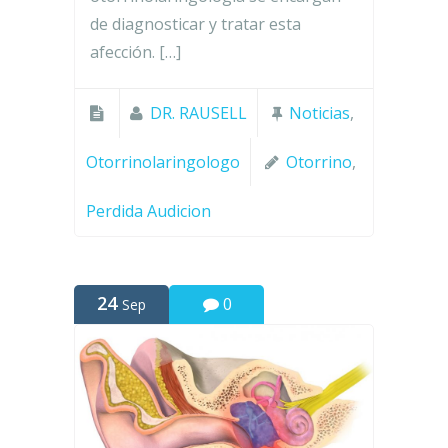
de diagnosticar y tratar esta
afección. […]
DR. RAUSELL
Noticias
,
Otorrinolaringologo
Otorrino
,
Perdida Audicion
24
0
Sep