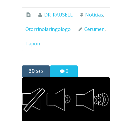
DR. RAUSELL
Noticias
,
Otorrinolaringologo
Cerumen
,
Tapon
30
0
Sep