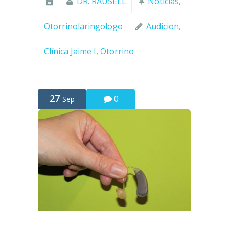
DR. RAUSELL
Noticias
,
Otorrinolaringologo
Audicion
,
Clínica Jaime I
,
Otorrino
27
0
Sep