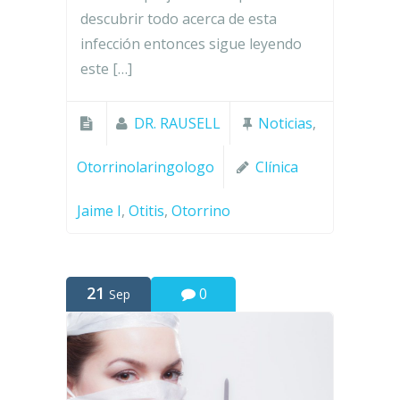
descubrir todo acerca de esta
infección entonces sigue leyendo
este […]
DR. RAUSELL
Noticias
,
Otorrinolaringologo
Clínica
Jaime I
,
Otitis
,
Otorrino
21
0
Sep