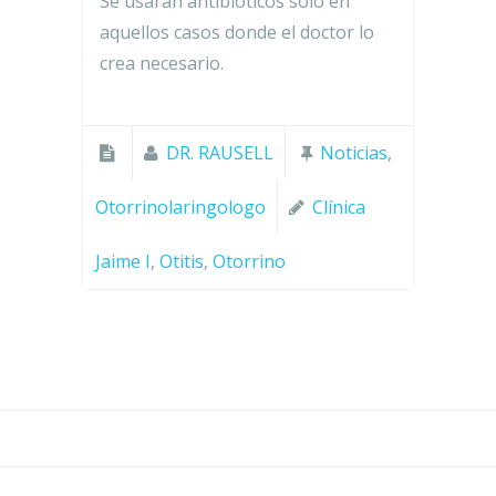
Se usarán antibióticos sólo en
aquellos casos donde el doctor lo
crea necesario.
DR. RAUSELL
Noticias
,
Otorrinolaringologo
Clínica
Jaime I
,
Otitis
,
Otorrino