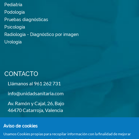
Pediatría
Podología
Pruebas diagnósticas
Psicología
Radiología - Diagnóstico por imagen
Urología
CONTACTO
Llámanos al 961 262 731
info@unidadsanitaria.com
Av. Ramón y Cajal, 26, Bajo
46470 Catarroja, Valencia
De lunes a viernes de 8h a 14h y de 15,30h a 20,30h
Aviso de cookies
Usamos Cookies propias para recopilar información con la finalidad de mejorar