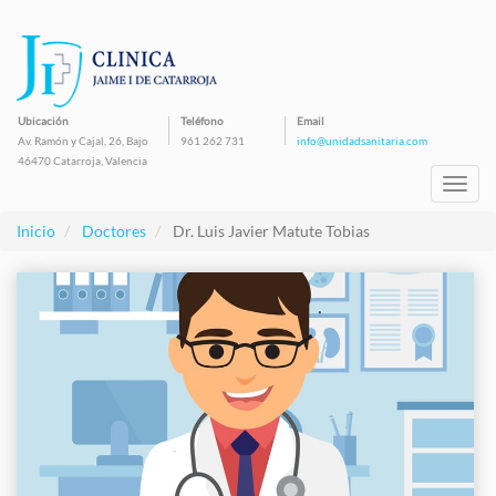
Pasar
al
contenido
principal
Ubicación
Teléfono
Email
Av. Ramón y Cajal, 26, Bajo
961 262 731
info@unidadsanitaria.com
46470 Catarroja, Valencia
Toggl
navig
Inicio
Doctores
Dr. Luis Javier Matute Tobias