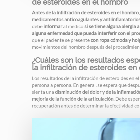
de esteroides en el hombro
Antes de la infiltración de esteroides en el hombro
medicamentos anticoagulantes y antiinflamatorios
debe
informar
al médico
si se tiene alguna alergia 
alguna enfermedad que pueda interferir con el pr
que el paciente se presente
con ropa cómoda y hol
movimientos del hombro después del procedimien
¿Cuáles son los resultados es
la infiltración de esteroides e
Los resultados de la infiltración de esteroides en 
persona a persona. En general, se espera que después
sienta una
disminución del dolor y de la inflamaci
mejoría de la función de la articulación.
Debe espera
recuperación antes de determinar la efectividad c
Image