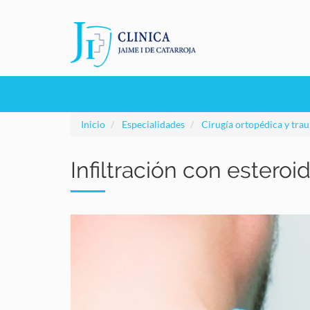
Pasar
al
contenido
principal
Navegación
principal
Inicio
Especialidades
Cirugía ortopédica y tra
Infiltración con esteroi