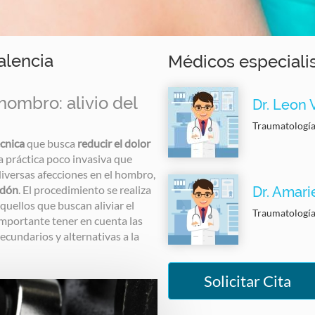
Valencia
Médicos especiali
 hombro: alivio del
Dr. Leon V
Traumatologí
écnica
que busca
reducir el dolor
na práctica poco invasiva que
diversas afecciones en el hombro,
ndón
. El procedimiento se realiza
Dr. Amari
quellos que buscan aliviar el
Traumatologí
importante tener en cuenta las
ecundarios y alternativas a la
Solicitar Cita