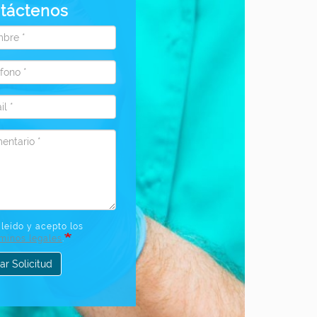
táctenos
bre
fono
l
ntario
leído y acepto los
rminos legales
.
ar Solicitud