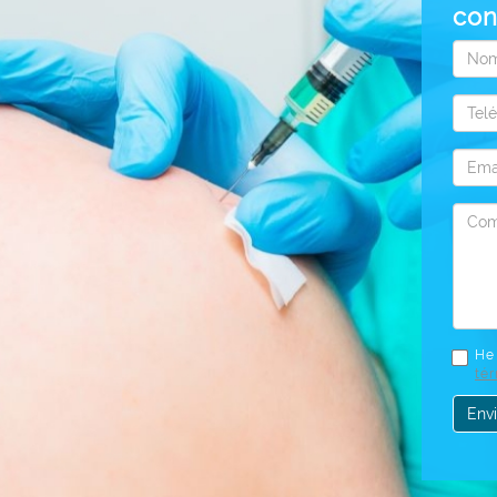
con
Nom
Telé
Emai
Come
He 
té
Envi