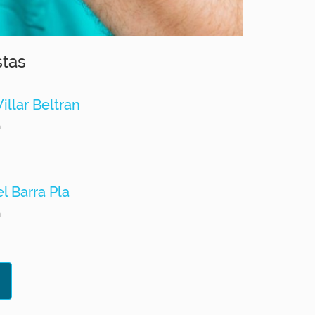
stas
illar Beltran
a
el Barra Pla
a