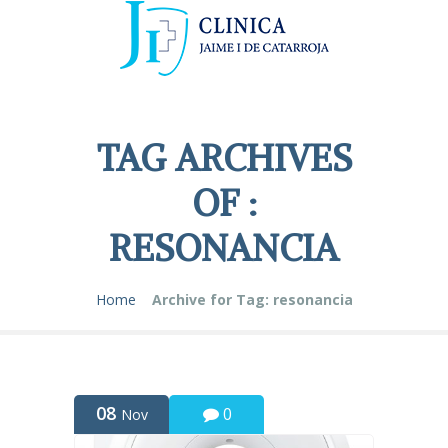
TAG ARCHIVES
OF :
RESONANCIA
Home
Archive for Tag: resonancia
08
0
Nov