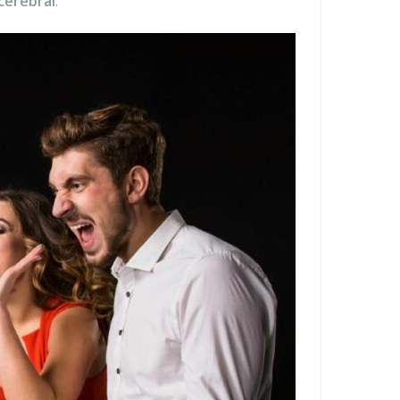
cerebral
.