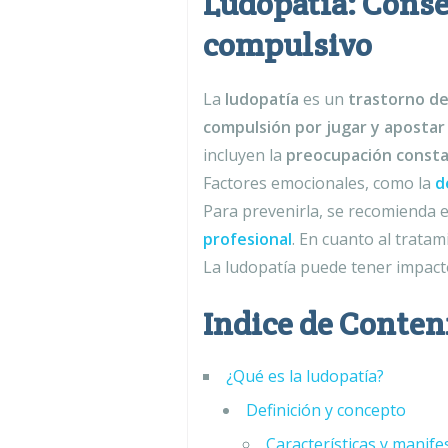
Ludopatía: Conse
compulsivo
La
ludopatía
es un
trastorno del
compulsión por jugar y apostar 
incluyen la
preocupación constan
Factores emocionales, como la
d
Para prevenirla, se recomienda e
profesional
. En cuanto al trata
La ludopatía puede tener impacto
Indice de Conten
¿Qué es la ludopatía?
Definición y concepto
Características y manife