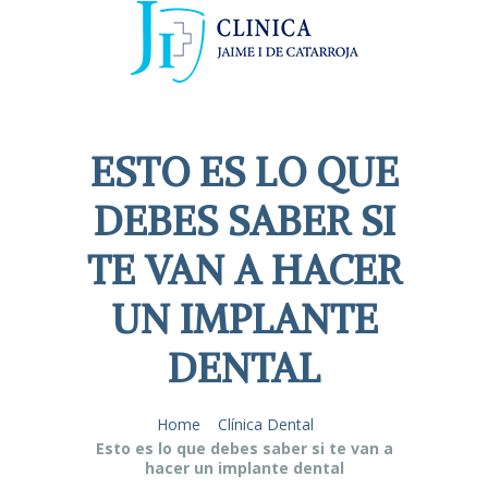
ESTO ES LO QUE
DEBES SABER SI
TE VAN A HACER
UN IMPLANTE
DENTAL
Home
Clínica Dental
Esto es lo que debes saber si te van a
hacer un implante dental