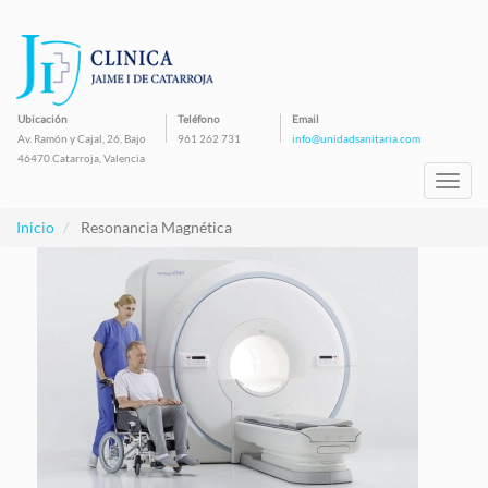
Pasar
al
contenido
principal
Ubicación
Teléfono
Email
Av. Ramón y Cajal, 26, Bajo
961 262 731
info@unidadsanitaria.com
46470 Catarroja, Valencia
Toggl
navig
Inicio
Resonancia Magnética