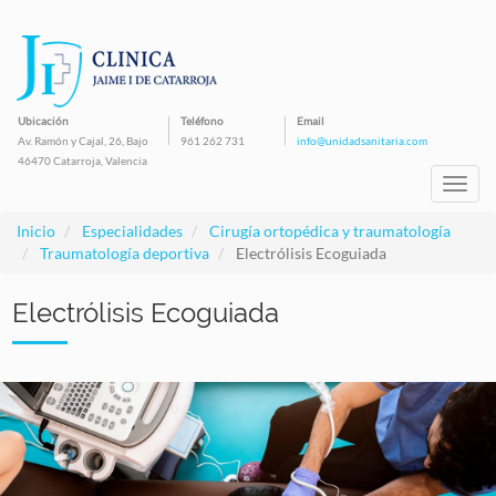
Pasar
al
contenido
principal
Ubicación
Teléfono
Email
Av. Ramón y Cajal, 26, Bajo
961 262 731
info@unidadsanitaria.com
46470 Catarroja, Valencia
Toggl
navig
Inicio
Especialidades
Cirugía ortopédica y traumatología
Traumatología deportiva
Electrólisis Ecoguiada
Electrólisis Ecoguiada