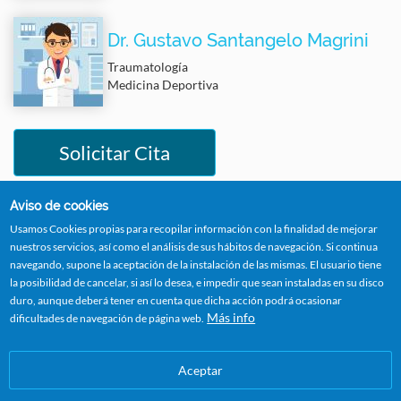
Dr. Gustavo Santangelo Magrini
Traumatología
Medicina Deportiva
Solicitar Cita
Aviso de cookies
Usamos Cookies propias para recopilar información con la finalidad de mejorar
Image
nuestros servicios, así como el análisis de sus hábitos de navegación. Si continua
navegando, supone la aceptación de la instalación de las mismas. El usuario tiene
la posibilidad de cancelar, si así lo desea, e impedir que sean instaladas en su disco
duro, aunque deberá tener en cuenta que dicha acción podrá ocasionar
Más info
dificultades de navegación de página web.
Aceptar
Este proyecto de inversión ha sido cofinanciado por el IVACE
en el marco del Plan ARA EMPRESES 2025.