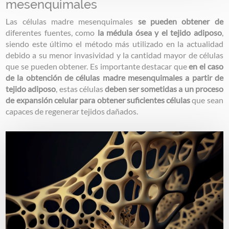
mesenquimales
Las células madre mesenquimales
se pueden obtener de
diferentes fuentes, como
la médula ósea y el tejido adiposo
,
siendo este último el método más utilizado en la actualidad
debido a su menor invasividad y la cantidad mayor de células
que se pueden obtener. Es importante destacar que
en el caso
de la obtención de células madre mesenquimales a partir de
tejido adiposo
, estas células
deben ser sometidas a un proceso
de expansión celular para obtener suficientes células
que sean
capaces de regenerar tejidos dañados.
Image