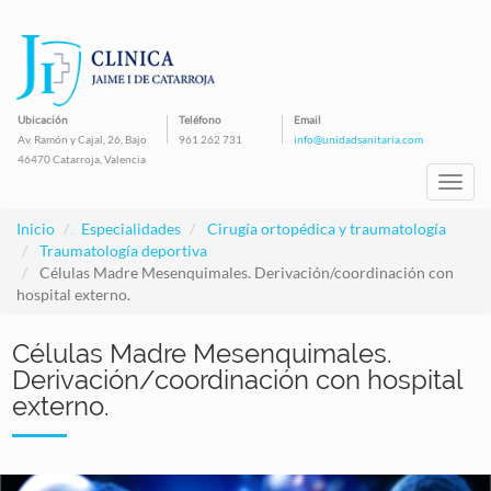
Pasar
al
contenido
principal
Ubicación
Teléfono
Email
Av. Ramón y Cajal, 26, Bajo
961 262 731
info@unidadsanitaria.com
46470 Catarroja, Valencia
Toggl
navig
Inicio
Especialidades
Cirugía ortopédica y traumatología
Traumatología deportiva
Células Madre Mesenquimales. Derivación/coordinación con
hospital externo.
Células Madre Mesenquimales.
Derivación/coordinación con hospital
externo.