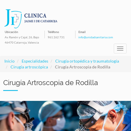
Pasar
al
contenido
principal
Ubicación
Teléfono
Email
Av. Ramón y Cajal, 26, Bajo
961 262 731
info@unidadsanitaria.com
46470 Catarroja, Valencia
Toggl
navig
Inicio
Especialidades
Cirugía ortopédica y traumatología
Cirugía artroscópica
Cirugía Artroscopia de Rodilla
Cirugía Artroscopia de Rodilla