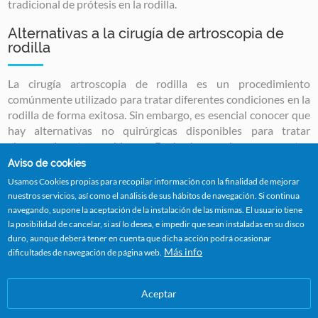
tradicional de prótesis en la rodilla.
Alternativas a la cirugía de artroscopia de
rodilla
La cirugía artroscopia de rodilla es un procedimiento
comúnmente utilizado para tratar diferentes condiciones en la
rodilla de forma exitosa. Sin embargo, es esencial conocer que
hay alternativas no quirúrgicas disponibles para tratar
algunos de estos problemas. De hecho, muchas veces, estos
tratamientos pueden ser efectivos para solucionar el
Aviso de cookies
problema sin tener que recurrir a la cirugía.
Usamos Cookies propias para recopilar información con la finalidad de mejorar
nuestros servicios, así como el análisis de sus hábitos de navegación. Si continua
Tratamientos no quirúrgicos para la
navegando, supone la aceptación de la instalación de las mismas. El usuario tiene
rodilla
la posibilidad de cancelar, si así lo desea, e impedir que sean instaladas en su disco
duro, aunque deberá tener en cuenta que dicha acción podrá ocasionar
Dependiendo de la gravedad y naturaleza de la lesión, hay una
Más info
dificultades de navegación de página web.
variedad de opciones no quirúrgicas que pueden ser efectivas
en el tratamiento de problemas en la rodilla. Algunas de las
Aceptar
opciones más comunes incluyen:
Fisioterapia:
la fisioterapia puede ser eficaz para restaurar