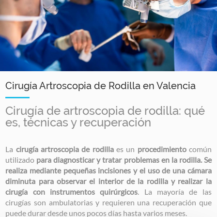
Cirugía Artroscopia de Rodilla en Valencia
Cirugía de artroscopia de rodilla: qué
es, técnicas y recuperación
La
cirugía artroscopia de rodilla
es un
procedimiento
común
utilizado
para diagnosticar y tratar problemas en la rodilla. Se
realiza mediante pequeñas incisiones y el uso de una cámara
diminuta para observar el interior de la rodilla y realizar la
cirugía con instrumentos quirúrgicos
. La mayoría de las
cirugías son ambulatorias y requieren una recuperación que
puede durar desde unos pocos días hasta varios meses.