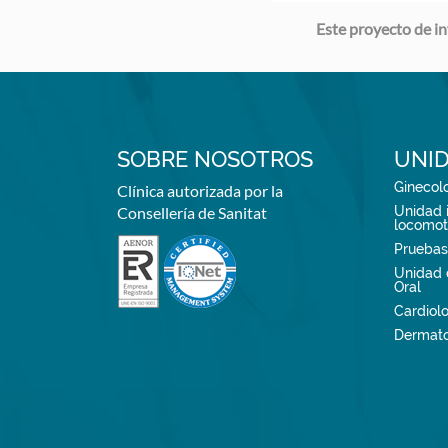
Este proyecto de i
SOBRE NOSOTROS
UNID
Ginecolo
Clínica autorizada por la
Consellería de Sanitat
Unidad i
locomot
Pruebas
Unidad 
Oral
Cardiol
Dermato