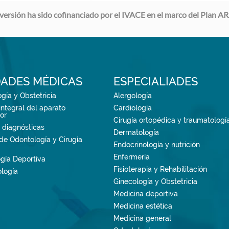
nversión ha sido cofinanciado por el IVACE en el marco del Plan
ADES MÉDICAS
ESPECIALIADES
gía y Obstetricia
Alergología
ntegral del aparato
Cardiología
or
Cirugía ortopédica y traumatologí
 diagnósticas
Dermatología
de Odontología y Cirugía
Endocrinología y nutrición
Enfermería
ogía Deportiva
Fisioterapia y Rehabilitación
logía
Ginecología y Obstetricia
Medicina deportiva
Medicina estética
Medicina general