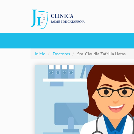
Pasar
al
contenido
principal
Navegación
principal
Inicio
Doctores
Sra. Claudia Zafrilla Llatas